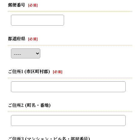
郵便番号
[
必須
]
都道府県
[
必須
]
ご住所1
(市区町村郡)
[
必須
]
ご住所2
(町名・番地)
ご住所3
(マンション・ビル名・部屋番号)